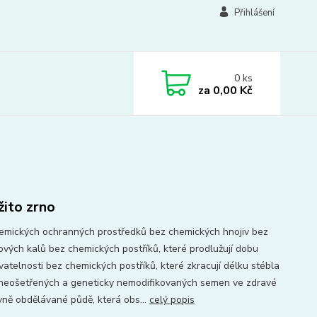
Přihlášení
0
ks
za
0,00 Kč
žito zrno
emických ochranných prostředků bez chemických hnojiv bez
ových kalů bez chemických postříků, které prodlužují dobu
vatelnosti bez chemických postříků, které zkracují délku stébla
z neošetřených a geneticky nemodifikovaných semen ve zdravé
vně obdělávané půdě, která obs...
celý popis