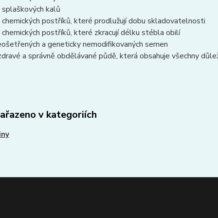
 splaškových kalů
 chemických postříků, které prodlužují dobu skladovatelnosti
 chemických postříků, které zkracují délku stébla obilí
eošetřených a geneticky nemodifikovaných semen
zdravé a správně obdělávané půdě, která obsahuje všechny důlež
zařazeno v kategoriích
iny