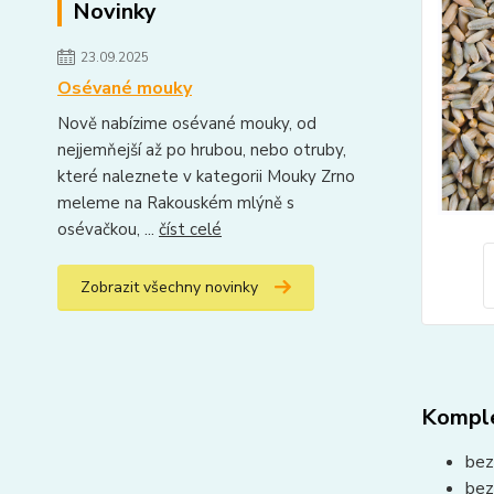
Novinky
23.09.2025
Osévané mouky
Nově nabízime osévané mouky, od
nejjemňejší až po hrubou, nebo otruby,
které naleznete v kategorii Mouky Zrno
meleme na Rakouském mlýně s
osévačkou, ...
číst celé
Zobrazit všechny novinky
Komple
bez
bez