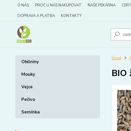
O NÁS
PROČ U NÁS NAKUPOVAT
NAŠE PEKÁRNA
CERT
DOPRAVA A PLATBA
KONTAKTY
Úvod
O
Obilniny
BIO 
Mouky
Vejce
Pečivo
Semínka