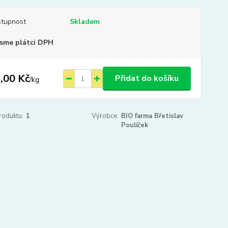
tupnost
Skladem
sme plátci DPH
,00 Kč
Přidat do košíku
/
kg
roduktu:
1
Výrobce:
BIO farma Břetislav
Poulíček