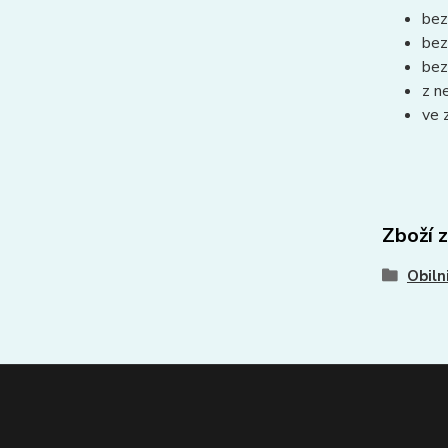
bez
bez
bez
z n
ve 
Zboží 
Obiln