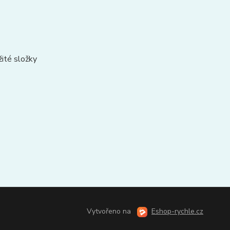
ité složky
Vytvořeno na
Eshop-rychle.cz