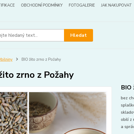
IFIKACE
OBCHODNÍ PODMÍNKY
FOTOGALERIE
JAK NAKUPOVAT
Hledat
bilniny
BIO žito zrno z Požahy
žito zrno z Požahy
BIO 
bez ch
splašk
sklado
obilí 
a sprá