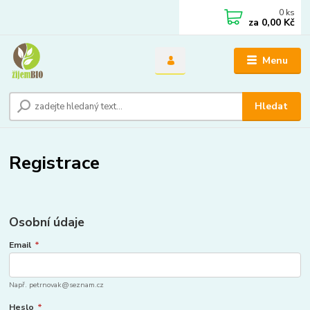
0
ks
za
0,00 Kč
Menu
Hledat
Registrace
Osobní údaje
Email
*
Např. petrnovak@seznam.cz
Heslo
*