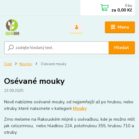
0
ks
za
0,00 Kč
Menu
Hledat
Úvod
Novinky
Osévané mouky
Osévané mouky
23.09.2025
Nově nabízime osévané mouky, od nejjemňejší až po hrubou, nebo
otruby, které naleznete v kategorii
Mouky
Zrno meleme na Rakouském mlýně s osévačkou, kde je možno mlít
jak celozrnnou, nebo hladkou 224, polohrubou 355, hrubou 710 a
otruby.