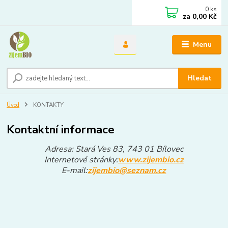
0
ks
za
0,00 Kč
Menu
Hledat
Úvod
KONTAKTY
Kontaktní informace
Adresa:
Stará Ves 83, 743 01 Bílovec
Internetové stránky:
www.zijembio.cz
E-mail:
zijembio@seznam.cz