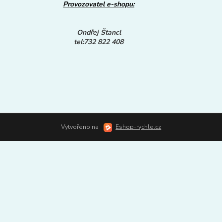
Provozovatel e-shopu:
Ondřej Štancl
tel:732 822 408
Vytvořeno na
Eshop-rychle.cz