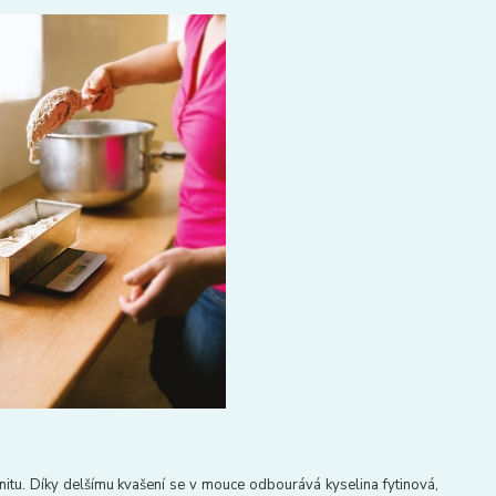
munitu. Díky delšímu kvašení se v mouce odbourává kyselina fytinová,