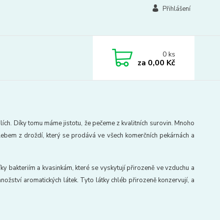
Přihlášení
0
ks
za
0,00 Kč
ích. Díky tomu máme jistotu, že pečeme z kvalitních surovin.
Mnoho
hlebem z droždí, který se prodává ve všech komerčních pekárnách a
íky bakteriím a kvasinkám, které se vyskytují přirozeně ve vzduchu a
nožství aromatických látek. Tyto látky chléb přirozeně konzervují, a