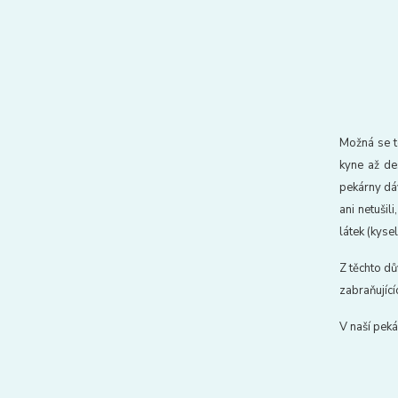
Možná se t
kyne až de
pekárny dáv
ani netuši
látek (kyse
Z těchto d
zabraňující
V naší pek