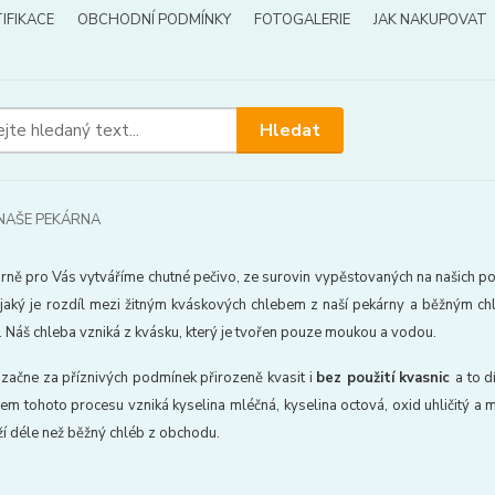
IFIKACE
OBCHODNÍ PODMÍNKY
FOTOGALERIE
JAK NAKUPOVAT
Hledat
NAŠE PEKÁRNA
rně pro Vás vytváříme chutné pečivo, ze surovin vypěstovaných na našich pol
á, jaký je rozdíl mezi žitným kváskových chlebem z naší pekárny a běžným c
 Náš chleba vzniká z kvásku, který je tvořen pouze moukou a vodou.
začne za příznivých podmínek přirozeně kvasit i
bez použití kvasnic
a to d
hem tohoto procesu vzniká kyselina mléčná, kyselina octová, oxid uhličitý a m
ží déle než běžný chléb z obchodu.