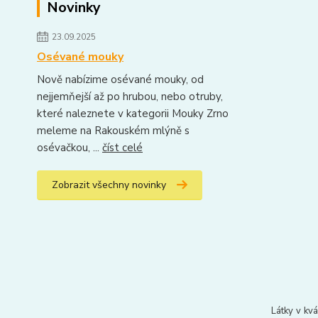
Novinky
23.09.2025
Osévané mouky
Nově nabízime osévané mouky, od
nejjemňejší až po hrubou, nebo otruby,
které naleznete v kategorii Mouky Zrno
meleme na Rakouském mlýně s
osévačkou, ...
číst celé
Zobrazit všechny novinky
Látky v kvá