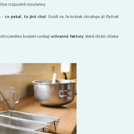
těžce rozpustné sloučeniny.
o -
co pekař, to jiná chuť
. Uvádí se, že kvásek obsahuje až čtyřicet
 přirozenému kvašení vznikají
ochranné faktory
, které chrání chleba