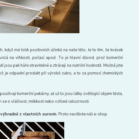
dyž má tolik pozitivních účinků na naše tělo. Je to tím, že kvásek
vislá na vlhkosti, počasí apod. To je hlavní důvod, proč komerční
í jsou pak hůře stravitelné a ztrácejí na nutriční hodnotě. Možná jste
což je odpadní produkt při výrobě cukru, a to za pomocí chemických
 používají komerční pekárny, ať už to jsou látky zvětšující objem těsta,
ích se o vláčnost, měkkost nebo vzhled celozrnosti.
 výhradně z vlastních surovin
. Proto navštivte náš e-shop.