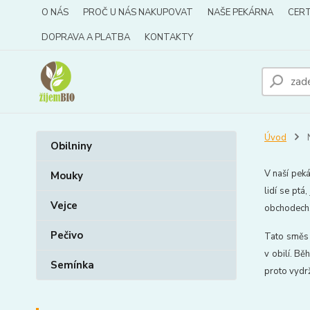
O NÁS
PROČ U NÁS NAKUPOVAT
NAŠE PEKÁRNA
CERT
DOPRAVA A PLATBA
KONTAKTY
Úvod
Obilniny
V naší peká
Mouky
lidí se pt
Vejce
obchodech.
Pečivo
Tato směs 
v obilí. Bě
Semínka
proto vydr