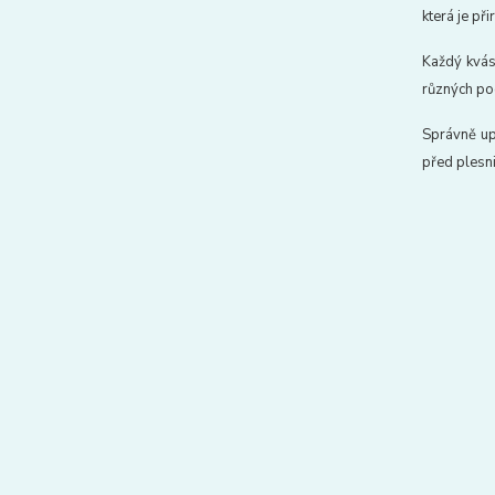
která je př
Každý kváse
různých po
Správně up
před plesn