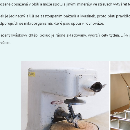
irozeně obsažená v obilí a může spolu s jinými minerály ve střevech vytvářet 
k je jedinečný a liší se zastoupením bakterií a kvasinek, proto platí pravidl
dporujících se mikroorganismů, které jsou spolu v rovnováze.
ečený kváskový chléb, pokud je řádně skladovaný, vydrží i celý týden. Díky
ivěním.