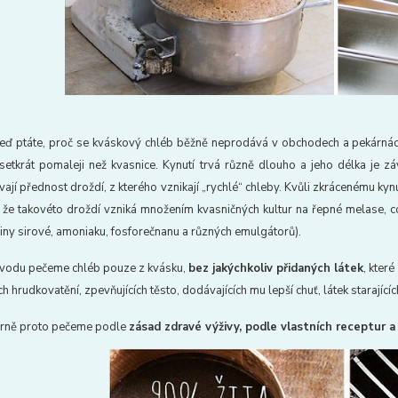
eď ptáte, proč se kváskový chléb běžně neprodává v obchodech a pekárnách, k
setkrát pomaleji než kvasnice. Kynutí trvá různě dlouho a jeho délka je zá
ají přednost droždí, z kterého vznikají „rychlé“ chleby. Kvůli zkrácenému kynut
li, že takovéto droždí vzniká množením kvasničných kultur na řepné melase, 
liny sirové, amoniaku, fosforečnanu a různých emulgátorů).
ůvodu pečeme chléb pouze z kvásku,
bez jakýchkoliv přidaných látek
, které
ch hrudkovatění, zpevňujících těsto, dodávajících mu lepší chuť, látek starajíc
árně proto pečeme podle
zásad zdravé výživy, podle vlastních receptur a