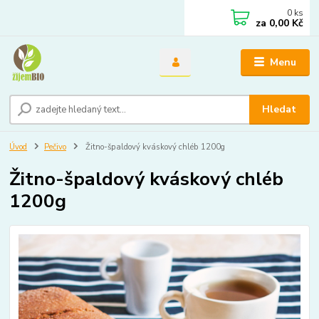
0
ks
za
0,00 Kč
Menu
Hledat
Úvod
Pečivo
Žitno-špaldový kváskový chléb 1200g
Žitno-špaldový kváskový chléb
1200g