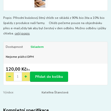
Popis: Přírodní kváskový žitný chléb se skládá z 90% bio žita a 10% bio
špaldy z produkce naší farmy. Chléb pečeme pouze na objednávku
přes e-mail,vždy tak aby byl čerstvý v den odběru. Možno odběru i půlky
chleba.
celý popis
Dostupnost
Skladem
Nejsme plátci DPH
120,00 Kč
/
ks
Přidat do košíku
Výrobce:
Kateřina Štanclová
Kompletní specifikace