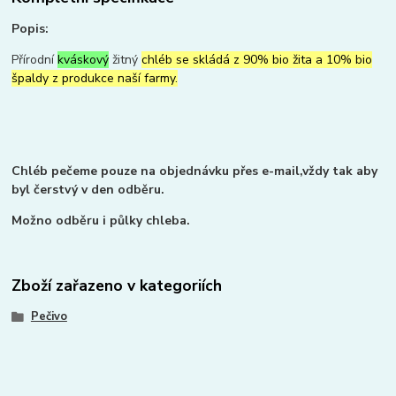
Popis:
Přírodní
kváskový
žitný
chléb se skládá z 90% bio žita a 10% bio
špaldy z produkce naší farmy.
Chléb pečeme pouze na objednávku přes e-mail,vždy tak aby
byl čerstvý v den odběru.
Možno odběru i půlky chleba.
Zboží zařazeno v kategoriích
Pečivo