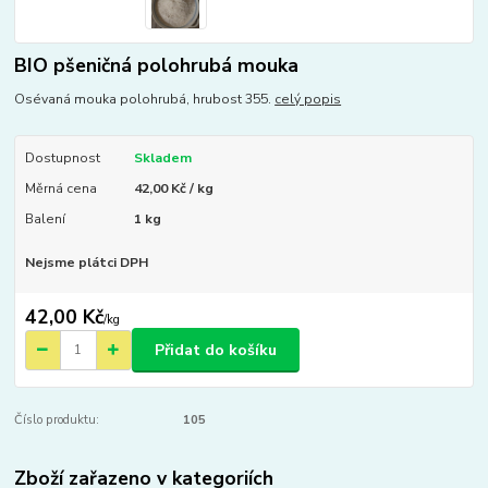
BIO pšeničná polohrubá mouka
Osévaná mouka polohrubá, hrubost 355.
celý popis
Dostupnost
Skladem
Měrná cena
42,00 Kč / kg
Balení
1 kg
Nejsme plátci DPH
42,00 Kč
/
kg
Přidat do košíku
Číslo produktu:
105
Zboží zařazeno v kategoriích