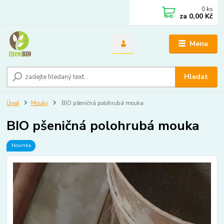
0
ks
za
0,00 Kč
Menu
Hledat
Úvod
Mouky
BIO pšeničná polohrubá mouka
BIO pšeničná polohrubá mouka
Novinka