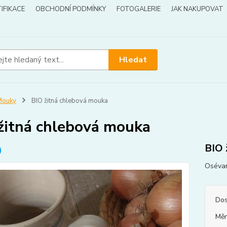
IFIKACE
OBCHODNÍ PODMÍNKY
FOTOGALERIE
JAK NAKUPOVAT
Hledat
Mouky
BIO žitná chlebová mouka
žitná chlebová mouka
BIO 
Osévan
Dos
Měr