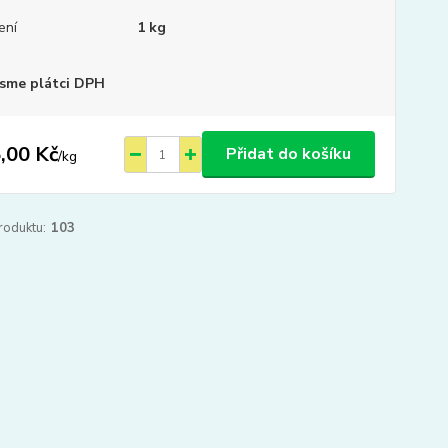
ení
1 kg
sme plátci DPH
,00 Kč
Přidat do košíku
/
kg
roduktu:
103