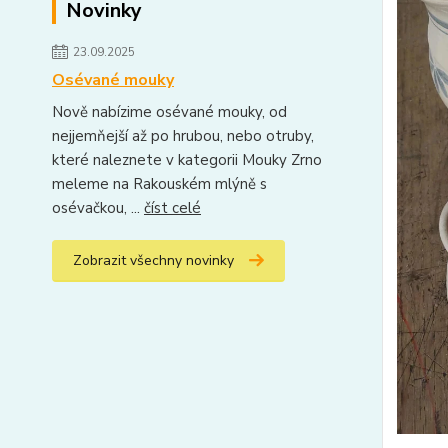
Novinky
23.09.2025
Osévané mouky
Nově nabízime osévané mouky, od
nejjemňejší až po hrubou, nebo otruby,
které naleznete v kategorii Mouky Zrno
meleme na Rakouském mlýně s
osévačkou, ...
číst celé
Zobrazit všechny novinky