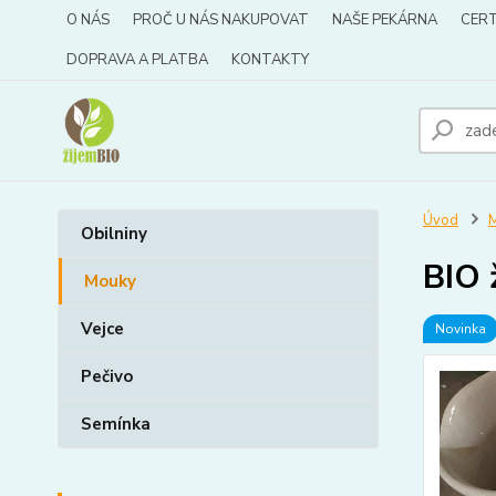
O NÁS
PROČ U NÁS NAKUPOVAT
NAŠE PEKÁRNA
CERT
DOPRAVA A PLATBA
KONTAKTY
Úvod
Obilniny
BIO 
Mouky
Vejce
Novinka
Pečivo
Semínka