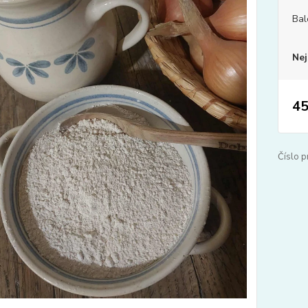
Bal
Nej
45
Číslo p